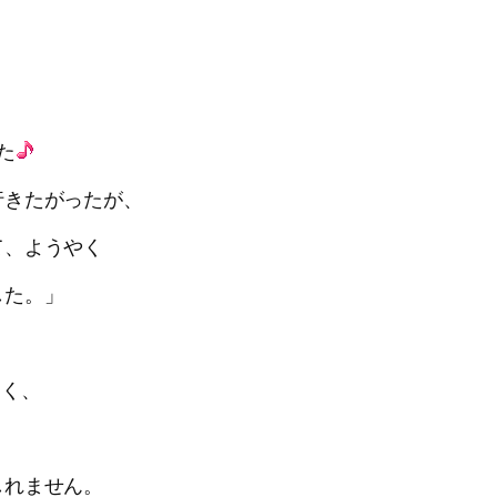
た
行きたがったが、
て、ようやく
した。」
しく、
しれません。