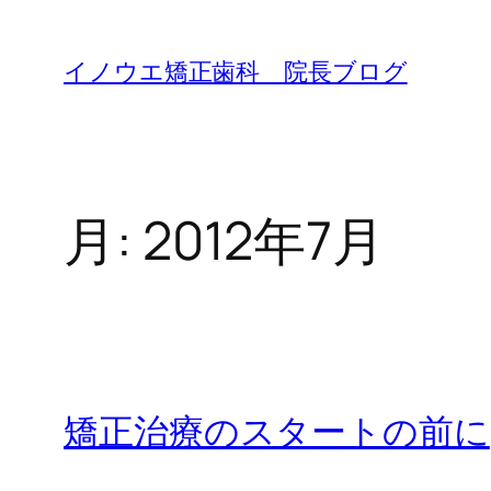
内
容
イノウエ矯正歯科 院長ブログ
を
ス
キ
ッ
月:
2012年7月
プ
矯正治療のスタートの前に