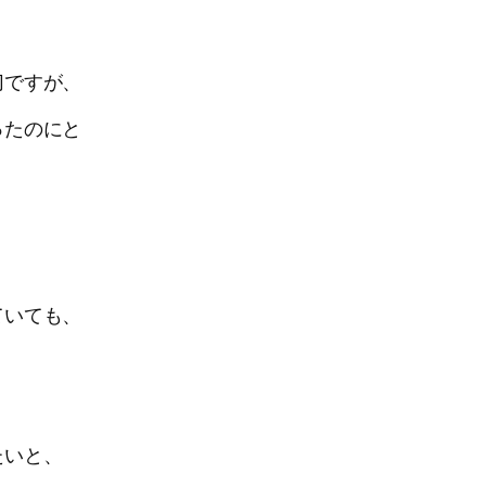
切ですが、
ったのにと
ていても、
たいと、