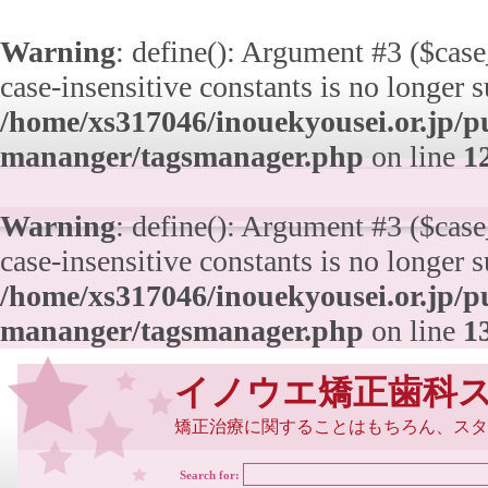
Warning
: define(): Argument #3 ($case_
case-insensitive constants is no longer 
/home/xs317046/inouekyousei.or.jp/pu
mananger/tagsmanager.php
on line
1
Warning
: define(): Argument #3 ($case_
case-insensitive constants is no longer 
/home/xs317046/inouekyousei.or.jp/pu
mananger/tagsmanager.php
on line
1
イノウエ矯正歯科
矯正治療に関することはもちろん、スタ
Search for: