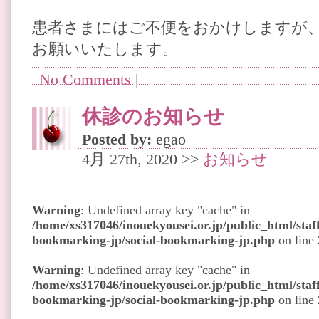
患者さまにはご不便をおかけしますが
お願いいたします。
No Comments
|
休診のお知らせ
Posted by:
egao
4月 27th, 2020 >>
お知らせ
Warning
: Undefined array key "cache" in
/home/xs317046/inouekyousei.or.jp/public_html/staff
bookmarking-jp/social-bookmarking-jp.php
on line
Warning
: Undefined array key "cache" in
/home/xs317046/inouekyousei.or.jp/public_html/staff
bookmarking-jp/social-bookmarking-jp.php
on line