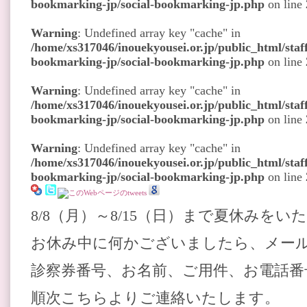
bookmarking-jp/social-bookmarking-jp.php
on line
Warning
: Undefined array key "cache" in
/home/xs317046/inouekyousei.or.jp/public_html/staff
bookmarking-jp/social-bookmarking-jp.php
on line
Warning
: Undefined array key "cache" in
/home/xs317046/inouekyousei.or.jp/public_html/staff
bookmarking-jp/social-bookmarking-jp.php
on line
Warning
: Undefined array key "cache" in
/home/xs317046/inouekyousei.or.jp/public_html/staff
bookmarking-jp/social-bookmarking-jp.php
on line
8/8（月）～8/15（日）まで夏休みをい
お休み中に何かございましたら、メー
診察券番号、お名前、ご用件、お電話
順次こちらよりご連絡いたします。