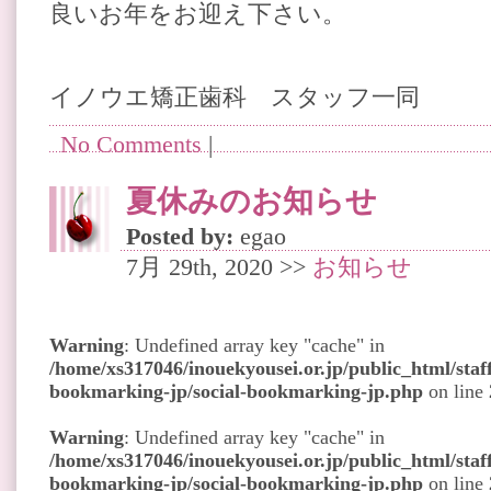
良いお年をお迎え下さい。
イノウエ矯正歯科 スタッフ一同
No Comments
|
夏休みのお知らせ
Posted by:
egao
7月 29th, 2020 >>
お知らせ
Warning
: Undefined array key "cache" in
/home/xs317046/inouekyousei.or.jp/public_html/staff
bookmarking-jp/social-bookmarking-jp.php
on line
Warning
: Undefined array key "cache" in
/home/xs317046/inouekyousei.or.jp/public_html/staff
bookmarking-jp/social-bookmarking-jp.php
on line