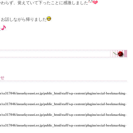
かわらず、覚えていて下ったことに感激しました
、お話しながら帰りました
た
らせ
e/xs317046/inouekyousei.or.jp/public_html/staff/wp-content/plugins/social-bookmarking-
e/xs317046/inouekyousei.or.jp/public_html/staff/wp-content/plugins/social-bookmarking-
e/xs317046/inouekyousei.or.jp/public_html/staff/wp-content/plugins/social-bookmarking-
e/xs317046/inouekyousei.or.jp/public_html/staff/wp-content/plugins/social-bookmarking-