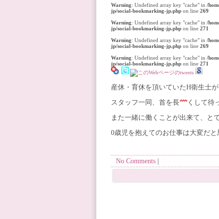
Warning
: Undefined array key "cache" in
/hom
jp/social-bookmarking-jp.php
on line
269
Warning
: Undefined array key "cache" in
/hom
jp/social-bookmarking-jp.php
on line
271
Warning
: Undefined array key "cache" in
/hom
jp/social-bookmarking-jp.php
on line
269
Warning
: Undefined array key "cache" in
/hom
jp/social-bookmarking-jp.php
on line
271
産休・育休を頂いていたH衛生士が
スタッフ一同、首を長
くして待
また一緒に働くことが出来て、と
0歳児を抱えてのお仕事は大変だと
No Comments
|