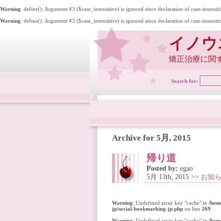
Warning
: define(): Argument #3 ($case_insensitive) is ignored since declaration of case-insensit
Warning
: define(): Argument #3 ($case_insensitive) is ignored since declaration of case-insensit
イノウ
矯正治療に関
Search for:
Archive for 5月, 2015
帰り道
Posted by:
egao
5月 13th, 2015 >>
お知
Warning
: Undefined array key "cache" in
/hom
jp/social-bookmarking-jp.php
on line
269
Warning
: Undefined array key "cache" in
/hom