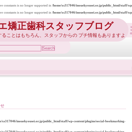
ive constants is no longer supported in
/home/xs317046/inouekyousei.or.jp/public_html/staff/w
ive constants is no longer supported in
/home/xs317046/inouekyousei.or.jp/public_html/staff/w
エ矯正歯科スタッフブログ
することはもちろん、スタッフからの プチ情報もありますよ
らせ
e/xs317046/inouekyousei.or.jp/public_html/staff/wp-content/plugins/social-bookmarking-
e/xs317046/inouekyousei.or.jp/public_html/staff/wp-content/plugins/social-bookmarking-