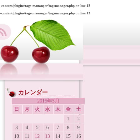
p-content/plugins/tags-mananger/tagsmanager.php
on line
12
p-content/plugins/tags-mananger/tagsmanager.php
on line
13
カレンダー
2015年5月
日
月
火
水
木
金
土
1
2
3
4
5
6
7
8
9
10
11
12
13
14
15
16