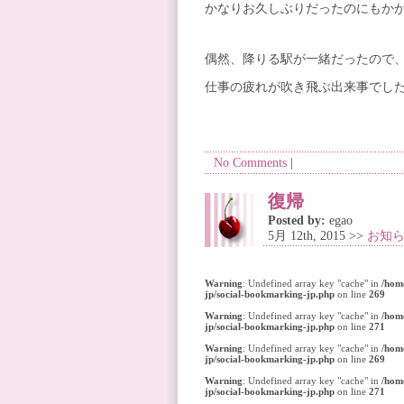
かなりお久しぶりだったのにもか
偶然、降りる駅が一緒だったので
仕事の疲れが吹き飛ぶ出来事でし
No Comments
|
復帰
Posted by:
egao
5月 12th, 2015 >>
お知
Warning
: Undefined array key "cache" in
/hom
jp/social-bookmarking-jp.php
on line
269
Warning
: Undefined array key "cache" in
/hom
jp/social-bookmarking-jp.php
on line
271
Warning
: Undefined array key "cache" in
/hom
jp/social-bookmarking-jp.php
on line
269
Warning
: Undefined array key "cache" in
/hom
jp/social-bookmarking-jp.php
on line
271