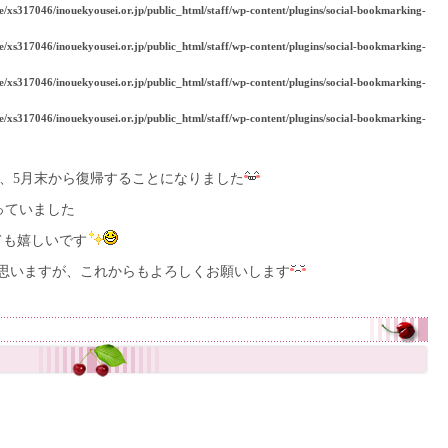
e/xs317046/inouekyousei.or.jp/public_html/staff/wp-content/plugins/social-bookmarking-
e/xs317046/inouekyousei.or.jp/public_html/staff/wp-content/plugins/social-bookmarking-
e/xs317046/inouekyousei.or.jp/public_html/staff/wp-content/plugins/social-bookmarking-
e/xs317046/inouekyousei.or.jp/public_html/staff/wp-content/plugins/social-bookmarking-
、5月末から復帰することになりました
っていました
ても嬉しいです
思いますが、これからもよろしくお願いします