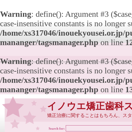
Warning
: define(): Argument #3 ($case_
case-insensitive constants is no longer 
/home/xs317046/inouekyousei.or.jp/pu
mananger/tagsmanager.php
on line
1
Warning
: define(): Argument #3 ($case_
case-insensitive constants is no longer 
/home/xs317046/inouekyousei.or.jp/pu
mananger/tagsmanager.php
on line
1
イノウエ矯正歯科
矯正治療に関することはもちろん、スタ
Search for: