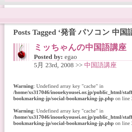
Posts Tagged ‘発音 パソコン 中国
ミッちゃんの中国語講座
Posted by:
egao
5月 23rd, 2008 >>
中国語講座
Warning
: Undefined array key "cache" in
/home/xs317046/inouekyousei.or.jp/public_html/staff
bookmarking-jp/social-bookmarking-jp.php
on line
Warning
: Undefined array key "cache" in
/home/xs317046/inouekyousei.or.jp/public_html/staff
bookmarking-jp/social-bookmarking-jp.php
on line