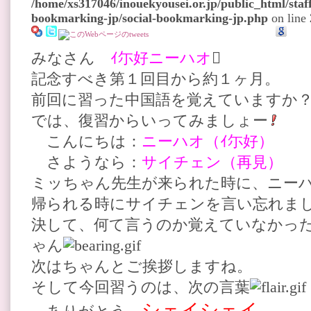
/home/xs317046/inouekyousei.or.jp/public_html/staff
bookmarking-jp/social-bookmarking-jp.php
on line
みなさん
ｲ尓好ニーハオ

記念すべき第１回目から約１ヶ月。
前回に習った中国語を覚えていますか
では、復習からいってみましょー
こんにちは：
ニーハオ（ｲ尓好）
さようなら：
サイチェン（再見）
ミッちゃん先生が来られた時に、ニー
帰られる時にサイチェンを言い忘れま
決して、何て言うのか覚えていなかっ
ゃん
次はちゃんとご挨拶しますね。
そして今回習うのは、次の言葉
シェイシェイ