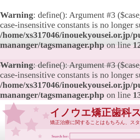
Warning
: define(): Argument #3 ($case_
case-insensitive constants is no longer 
/home/xs317046/inouekyousei.or.jp/pu
mananger/tagsmanager.php
on line
1
Warning
: define(): Argument #3 ($case_
case-insensitive constants is no longer 
/home/xs317046/inouekyousei.or.jp/pu
mananger/tagsmanager.php
on line
1
イノウエ矯正歯科
矯正治療に関することはもちろん、スタ
Search for: