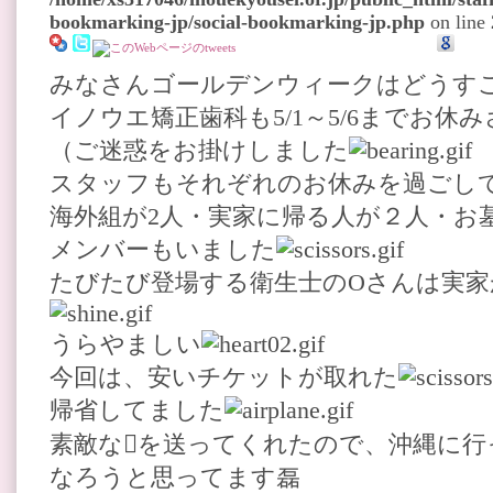
bookmarking-jp/social-bookmarking-jp.php
on line
みなさんゴールデンウィークはどうす
イノウエ矯正歯科も5/1～5/6までお
（ご迷惑をお掛けしました
スタッフもそれぞれのお休みを過ごし
海外組が2人・実家に帰る人が２人・お
メンバーもいました
たびたび登場する衛生士のOさんは実家
うらやましい
今回は、安いチケットが取れた
帰省してました
素敵なを送ってくれたので、沖縄に行
なろうと思ってます磊