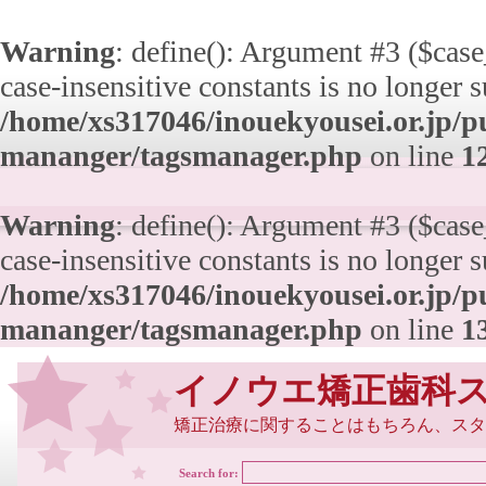
Warning
: define(): Argument #3 ($case_
case-insensitive constants is no longer 
/home/xs317046/inouekyousei.or.jp/pu
mananger/tagsmanager.php
on line
1
Warning
: define(): Argument #3 ($case_
case-insensitive constants is no longer 
/home/xs317046/inouekyousei.or.jp/pu
mananger/tagsmanager.php
on line
1
イノウエ矯正歯科
矯正治療に関することはもちろん、スタ
Search for: