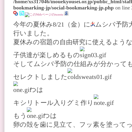
/home/xs317046/inouekyousei.or.jp/public_html/staff
bookmarking-jp/social-bookmarking-jp.php
on line
今年の夏休み8/21（金）に
ムシバ予防
行いました。
夏休みの宿題の自由研究に使えるよう
子供達が楽しめるもの
そしてムシバ予防の仕組みが分かって
セレクトしました
つは
キシリトール入りグミ作り
もう
つは
卵の殻を歯に見立て、フッ素を塗って