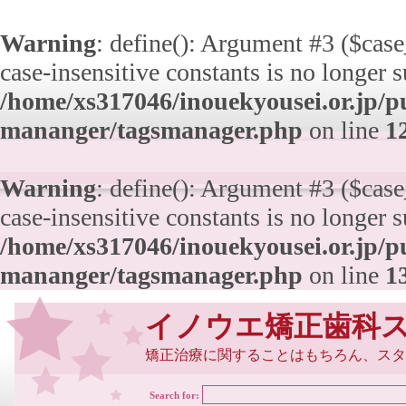
Warning
: define(): Argument #3 ($case_
case-insensitive constants is no longer 
/home/xs317046/inouekyousei.or.jp/pu
mananger/tagsmanager.php
on line
1
Warning
: define(): Argument #3 ($case_
case-insensitive constants is no longer 
/home/xs317046/inouekyousei.or.jp/pu
mananger/tagsmanager.php
on line
1
イノウエ矯正歯科
矯正治療に関することはもちろん、スタ
Search for: