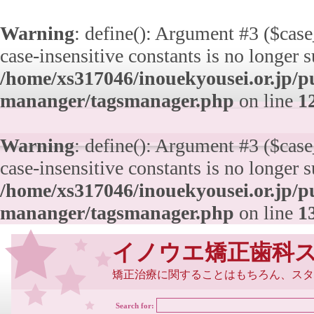
Warning
: define(): Argument #3 ($case_
case-insensitive constants is no longer 
/home/xs317046/inouekyousei.or.jp/pu
mananger/tagsmanager.php
on line
1
Warning
: define(): Argument #3 ($case_
case-insensitive constants is no longer 
/home/xs317046/inouekyousei.or.jp/pu
mananger/tagsmanager.php
on line
1
イノウエ矯正歯科
矯正治療に関することはもちろん、スタ
Search for: