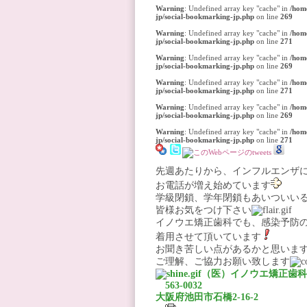
Warning
: Undefined array key "cache" in
/hom
jp/social-bookmarking-jp.php
on line
269
Warning
: Undefined array key "cache" in
/hom
jp/social-bookmarking-jp.php
on line
271
Warning
: Undefined array key "cache" in
/hom
jp/social-bookmarking-jp.php
on line
269
Warning
: Undefined array key "cache" in
/hom
jp/social-bookmarking-jp.php
on line
271
Warning
: Undefined array key "cache" in
/hom
jp/social-bookmarking-jp.php
on line
269
Warning
: Undefined array key "cache" in
/hom
jp/social-bookmarking-jp.php
on line
271
先週あたりから、インフルエンザ
お電話が増え始めています
学級閉鎖、学年閉鎖もあいついい
皆様お気をつけ下さい
イノウエ矯正歯科でも、感染予防
着用させて頂いています
お聞き苦しい点があるかと思いま
ご理解、ご協力お願い致します
（医）イノウエ矯正歯科
563-0032
大阪府池田市石橋2-16-2