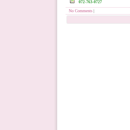
072-763-0727
No Comments
|