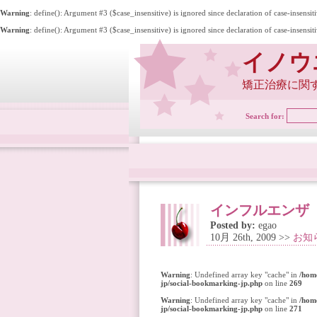
Warning
: define(): Argument #3 ($case_insensitive) is ignored since declaration of case-insensit
Warning
: define(): Argument #3 ($case_insensitive) is ignored since declaration of case-insensit
イノウ
矯正治療に関
Search for:
インフルエンザ
Posted by:
egao
10月 26th, 2009 >>
お知
Warning
: Undefined array key "cache" in
/hom
jp/social-bookmarking-jp.php
on line
269
Warning
: Undefined array key "cache" in
/hom
jp/social-bookmarking-jp.php
on line
271