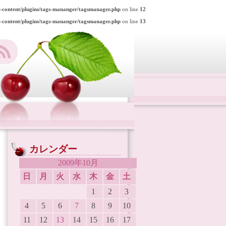
p-content/plugins/tags-mananger/tagsmanager.php
on line
12
p-content/plugins/tags-mananger/tagsmanager.php
on line
13
カレンダー
2009年10月
日
月
火
水
木
金
土
1
2
3
4
5
6
7
8
9
10
11
12
13
14
15
16
17