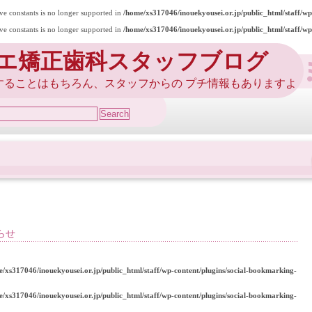
ive constants is no longer supported in
/home/xs317046/inouekyousei.or.jp/public_html/staff/w
ive constants is no longer supported in
/home/xs317046/inouekyousei.or.jp/public_html/staff/w
エ矯正歯科スタッフブログ
することはもちろん、スタッフからの プチ情報もありますよ
らせ
e/xs317046/inouekyousei.or.jp/public_html/staff/wp-content/plugins/social-bookmarking-
e/xs317046/inouekyousei.or.jp/public_html/staff/wp-content/plugins/social-bookmarking-